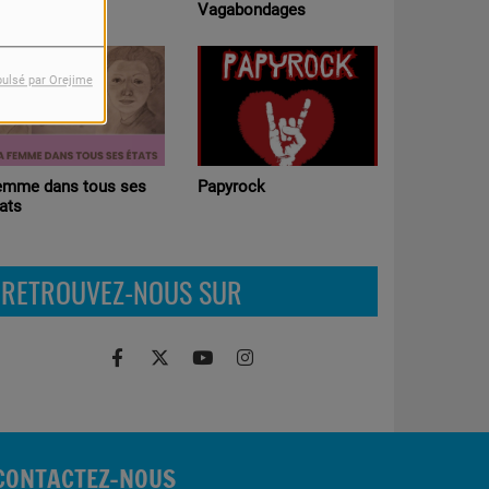
Ateliers p
rtie Libre
Vagabondages
Radio (Edu
médias )
pulsé par Orejime
Chronosc
emme dans tous ses
Papyrock
ats
RETROUVEZ-NOUS SUR
CONTACTEZ-NOUS