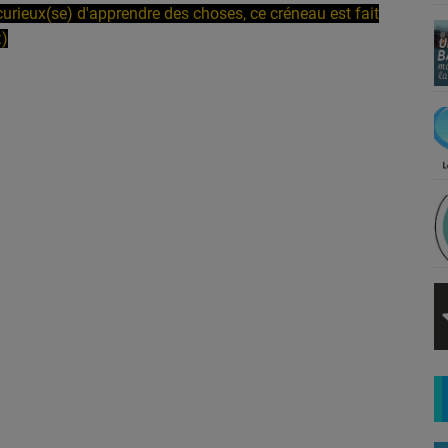
curieux(se) d'apprendre des choses, ce créneau est fait
:)