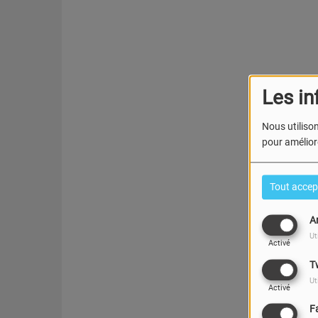
Les in
Nous utilison
pour améliore
Tout accep
A
Ut
Activé
T
Ut
Activé
F