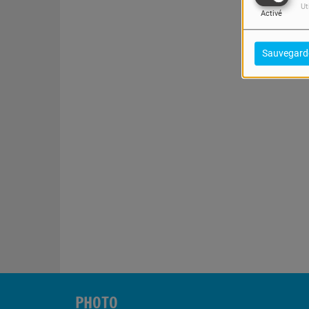
Ut
Activé
Sauvegard
PHOTO