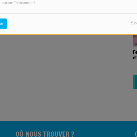
So
ilisation: Fonctionnalité
Pro
er
F
ét
OÙ NOUS TROUVER ?