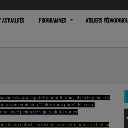
 ACTUALITÉS
PROGRAMMES
ATELIERS PÉDAGOGIQ
service civique à jadefm pour 8 mois, et j'ai le plaisir de
ma propre émission "Chloé vous parle". Elle sera
re, avec pleins de sujets plutôt variés!
ez le rap actuel, les discussions entre potes ou bien si