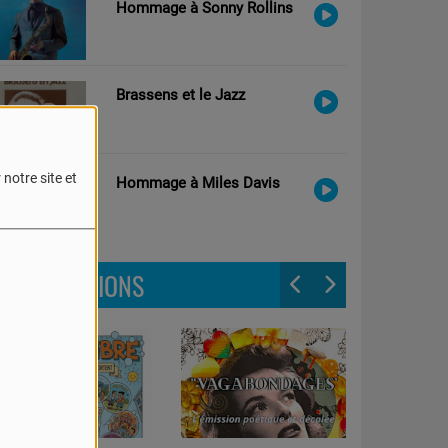
Hommage à Sonny Rollins
Brassens et le Jazz
notre site et
Hommage à Miles Davis
LES ÉMISSIONS