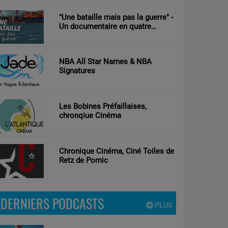
"Une bataille mais pas la guerre" -
Un documentaire en quatre
parties d’Antoine Tricot réalisé par
Clément Nouguier
NBA All Star Names & NBA
Signatures
Les Bobines Préfaillaises,
chronqiue Cinéma
Chronique Cinéma, Ciné Toiles de
Retz de Pornic
DERNIERS PODCASTS
PLUS