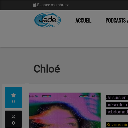
Espace membre
ACCUEIL
PODCASTS /
Chloé
Je suis en 
0
présenter 
hebdomadai
0
Si vous aim