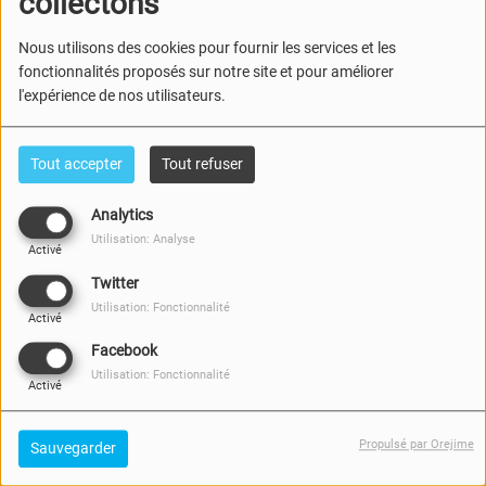
collectons
PENSER LOCAL
DIMANCHE, DE 17:00 À 17:05
Nous utilisons des cookies pour fournir les services et les
fonctionnalités proposés sur notre site et pour améliorer
l'expérience de nos utilisateurs.
LES MOTS DE LA
Tout accepter
Tout refuser
MUSIQUE
VENDREDI, DE 18:00 À 19:00
Analytics
Utilisation: Analyse
Activé
Twitter
CHRONIQUE CINÉ
Utilisation: Fonctionnalité
Activé
TOILES DE RETZ
MARDI, DE 18:00 À 18:30
Facebook
Utilisation: Fonctionnalité
Activé
C.L.E.F DES FAMILLES
Propulsé par Orejime
Sauvegarder
MERCREDI, DE 18:00 À 18:30