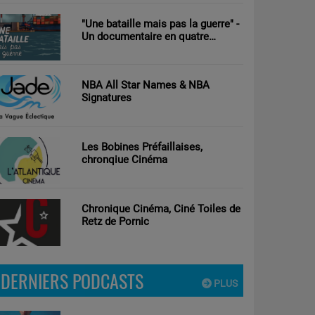
"Une bataille mais pas la guerre" -
Un documentaire en quatre
parties d’Antoine Tricot réalisé par
Clément Nouguier
NBA All Star Names & NBA
Signatures
Les Bobines Préfaillaises,
chronqiue Cinéma
Chronique Cinéma, Ciné Toiles de
Retz de Pornic
DERNIERS PODCASTS
PLUS