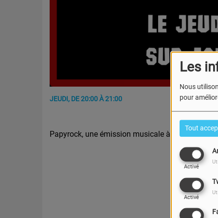
Les in
Nous utilison
pour améliore
JEUDI, DE 20:00 À 21:00
Tout accep
Papyrock, une émission musicale à écouter tous 
A
Ut
Activé
T
Ut
Activé
F