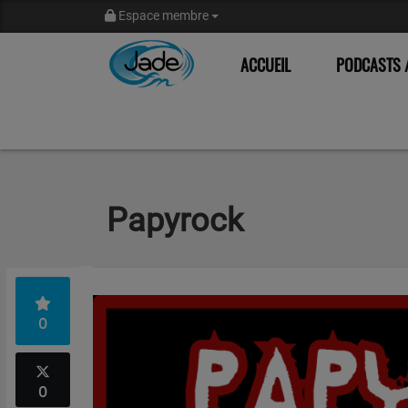
Espace membre
ACCUEIL
PODCASTS /
Papyrock
0
0