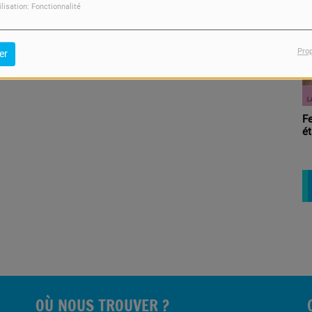
Sortie Libre
ilisation: Fonctionnalité
Pro
er
Femme dans tous ses
états
OÙ NOUS TROUVER ?