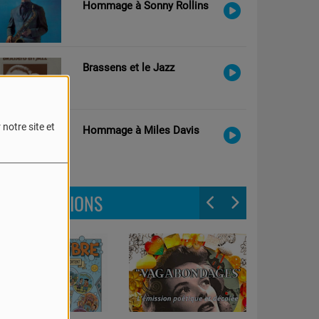
Hommage à Sonny Rollins
Brassens et le Jazz
notre site et
Hommage à Miles Davis
LES ÉMISSIONS