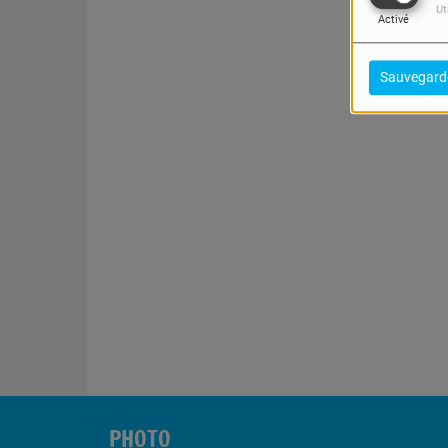
Ut
Activé
Sauvegard
PHOTO