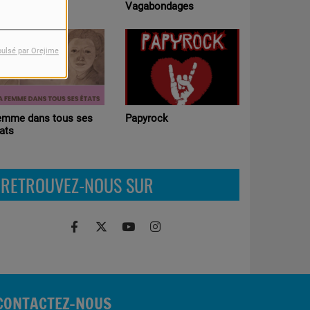
Ateliers pédagogiques
Vagabondages
Radio (Education aux
médias )
pulsé par Orejime
Chronoscaphe
Papyrock
RETROUVEZ-NOUS SUR
CONTACTEZ-NOUS