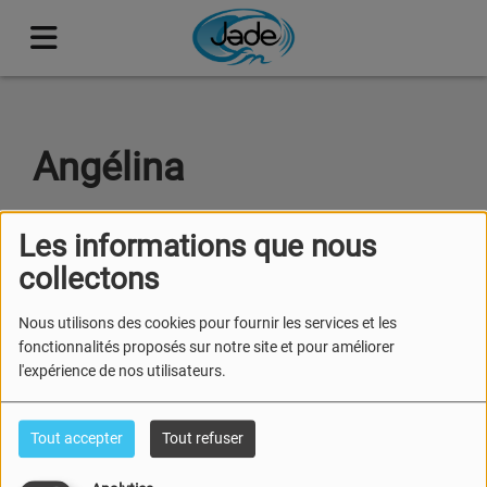
Angélina
Les informations que nous
collectons
Lors de mon stage à la radio, j'ai eu
la chance et l'opportunité de faire
Nous utilisons des cookies pour fournir les services et les
des projets très intéressants et qui
fonctionnalités proposés sur notre site et pour améliorer
me tienne à coeur : "le féminisme à
l'expérience de nos utilisateurs.
travers les époques", "les
alternatives à la fast fashion", "carte
postale" et bien sûr plein
Tout accepter
Tout refuser
d'interviews . Je vous laisse