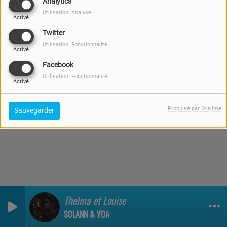
Analytics
découvrir tout cela, et n'oublier pas
01 JUILLET 2023
Utilisation: Analyse
vive la radio !
Activé
Twitter
Utilisation: Fonctionnalité
Activé
Facebook
Utilisation: Fonctionnalité
Activé
Propulsé par Orejime
Sauvegarder
Thelma et Louise
0
0
0
SOLANN & YOA