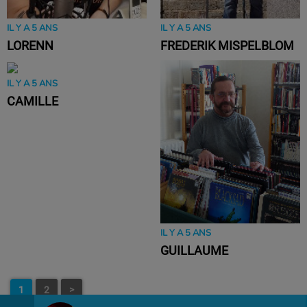
IL Y A 5 ANS
IL Y A 5 ANS
LORENN
FREDERIK MISPELBLOM
IL Y A 5 ANS
CAMILLE
IL Y A 5 ANS
GUILLAUME
1
2
>