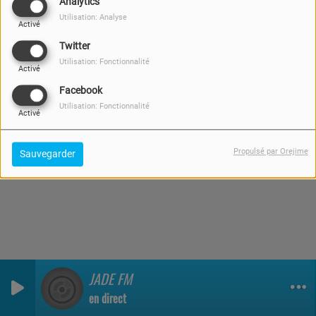
Analytics
19 MAI 2021
Utilisation: Analyse
Activé
Twitter
Utilisation: Fonctionnalité
Activé
Facebook
Utilisation: Fonctionnalité
Activé
Propulsé par Orejime
Sauvegarder
JADE FM
0
0
0
en direct