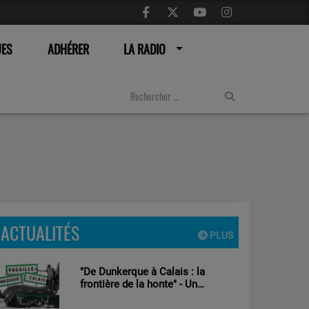
UES
ADHÉRER
LA RADIO
ACTUALITÉS
PLUS
"De Dunkerque à Calais : la
frontière de la honte" - Un
documentaire d’Alexandre Héraud