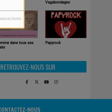
Ateliers pédagogiques
Vagabondages
Radio (Education aux
médias )
pulsé par Orejime
Chronoscaphe
Papyrock
RETROUVEZ-NOUS SUR
CONTACTEZ-NOUS