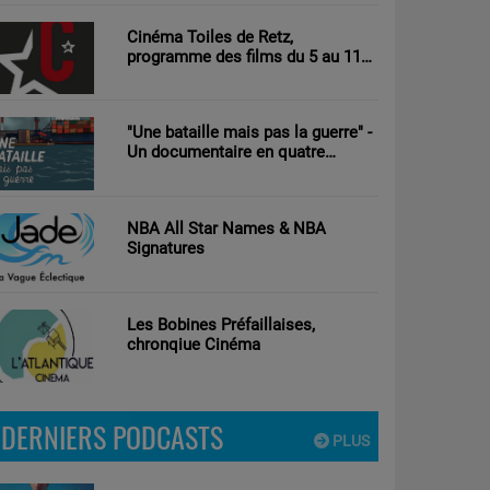
et Vincent Decque
Cinéma Toiles de Retz,
programme des films du 5 au 11
aout 2026
"Une bataille mais pas la guerre" -
Un documentaire en quatre
parties d’Antoine Tricot réalisé par
Clément Nouguier
NBA All Star Names & NBA
Signatures
Les Bobines Préfaillaises,
chronqiue Cinéma
DERNIERS PODCASTS
PLUS