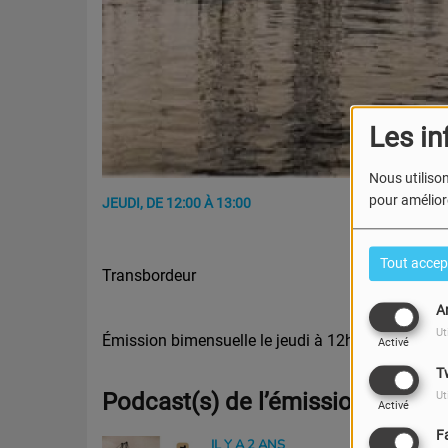
Les in
Nous utilison
pour améliore
JEUDI, DE 12:00 À 13:00
Tout accep
Transbordeur
A
Ut
Émission bimensuelle le jeudi à 12h
Activé
T
Podcast(s) de l’émission
Ut
Activé
F
IL Y A 2 ANS