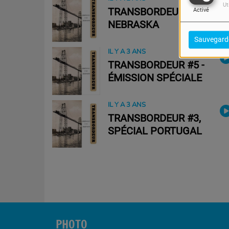
Ut
TRANSBORDEUR 8 -
Activé
NEBRASKA
Sauvegard
IL Y A 3 ANS
TRANSBORDEUR #5 -
ÉMISSION SPÉCIALE
IL Y A 3 ANS
TRANSBORDEUR #3,
SPÉCIAL PORTUGAL
PHOTO