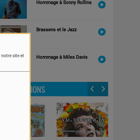
Hommage à Sonny Rollins
Brassens et le Jazz
notre site et
Hommage à Miles Davis
LES ÉMISSIONS