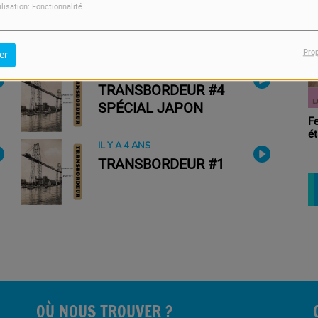
Sortie Libre
ilisation: Fonctionnalité
TRANSBORDEUR 6 :
SPÉCIAL ALGERIE
Pro
er
IL Y A 3 ANS
TRANSBORDEUR #4
SPÉCIAL JAPON
Femme dans tous ses
états
IL Y A 4 ANS
TRANSBORDEUR #1
OÙ NOUS TROUVER ?