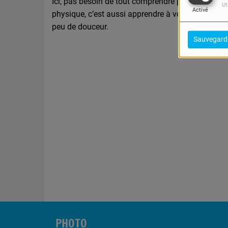
Ici, pas besoin de tout comprendre parfaitement, m
Ut
Activé
physique, c’est aussi apprendre à voir le monde 
peu de douceur.
Sauvegard
PHOTO