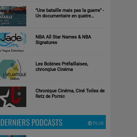
"Une bataille mais pas la guerre" -
Un documentaire en quatre
parties d’Antoine Tricot réalisé par
Clément Nouguier
NBA All Star Names & NBA
Signatures
Les Bobines Préfaillaises,
chronqiue Cinéma
Chronique Cinéma, Ciné Toiles de
Retz de Pornic
DERNIERS PODCASTS
PLUS