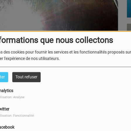
formations que nous collectons
s des cookies pour fournir les services et les fonctionnalités proposés sur 
r l'expérience de nos utilisateurs.
ter
Tout refuser
nalytics
ne histoire à transmettre. Alain partage ses souvenirs
ilisation: Analyse
 avoir du sens, et Anaïs écoute, pose des questions, et
witter
énérations, où la science devient un pont entre passé et
ilisation: Fonctionnalité
acebook