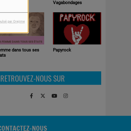
Ateliers p
rtie Libre
Vagabondages
Radio (Edu
médias )
pulsé par Orejime
Chronosc
emme dans tous ses
Papyrock
ats
RETROUVEZ-NOUS SUR
CONTACTEZ-NOUS