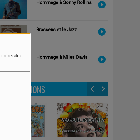
Hommage à Sonny Rollins
Brassens et le Jazz
notre site et
Hommage à Miles Davis
LES ÉMISSIONS