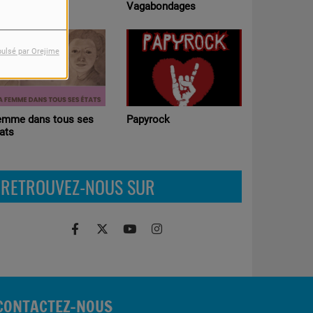
Ateliers p
rtie Libre
Vagabondages
Radio (Edu
médias )
pulsé par Orejime
Chronosc
emme dans tous ses
Papyrock
ats
RETROUVEZ-NOUS SUR
CONTACTEZ-NOUS