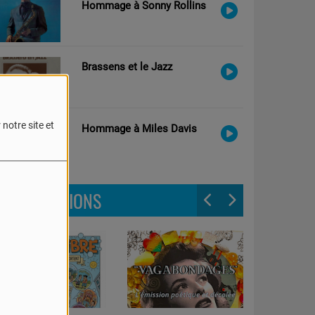
Hommage à Sonny Rollins
Brassens et le Jazz
notre site et
Hommage à Miles Davis
LES ÉMISSIONS