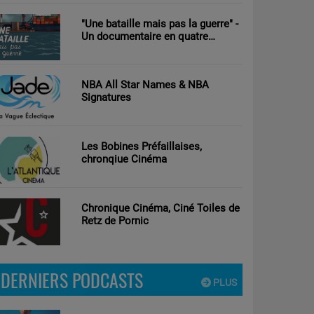
"Une bataille mais pas la guerre" -
Un documentaire en quatre
parties d’Antoine Tricot réalisé par
Clément Nouguier
NBA All Star Names & NBA
Signatures
Les Bobines Préfaillaises,
chronqiue Cinéma
Chronique Cinéma, Ciné Toiles de
Retz de Pornic
DERNIERS PODCASTS
PLUS