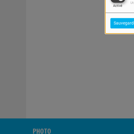
Ut
Activé
Sauvegard
PHOTO