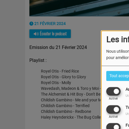
21 FÉVRIER 2024
Écouter le podcast
Les in
Emission du 21 Février 2024
Nous utilison
pour améliore
Playlist :
Royel Otis - Fried Rice
Tout accep
Royel Otis - Glory to Glory
Royel Otis - Molly
Wavedash, Madeon & Toro y Moi - All Ur Luv
A
The Alchemist & Hit Boy - Don't Be Gone
Ut
Activé
Childish Gambino - Me and your Mama
Childish Gambino - Terrified
T
Childish Gambino - Redbone
Ut
Activé
Haley Heynderickx - The Bug Collector
F