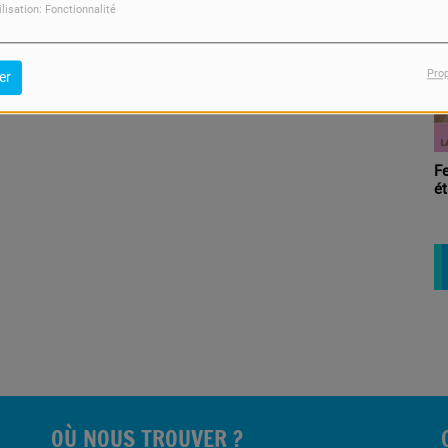
So
ilisation: Fonctionnalité
Pro
er
F
ét
OÙ NOUS TROUVER ?