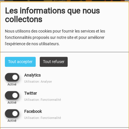
Les informations que nous
collectons
Nous utilisons des cookies pour fournir les services et les
fonctionnalités proposés sur notre site et pour améliorer
05 SEPTEMBRE 2025
l'expérience de nos utilisateurs.
Écouter le podcast
Cette semaine dans notre émission, on vous embarque
Tout accepter
Tout refuser
pour un voyage éclectique et captivant :
Analytics
Gisèle
mène l’enquête sur les vins sans alcool — une
Utilisation: Analyse
Activé
plongée dans un univers en pleine effervescence.
Twitter
Utilisation: Fonctionnalité
Krystyna
reçoit la talentueuse peintre
Ezya,
et
Activé
partage ses impressions sur le spectacle envoûtant
Facebook
Prêcheresse
de
Carine Cottineau
.
Utilisation: Fonctionnalité
Activé