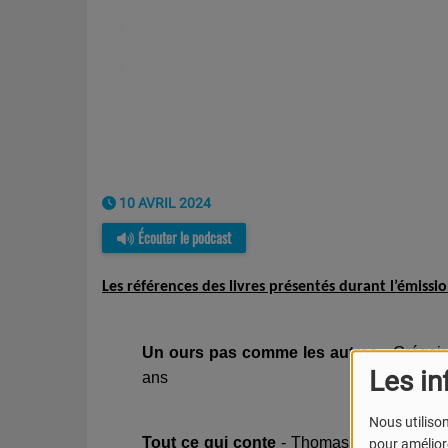
10 AVRIL 2024
Écouter le podcast
Les références des livres présentés durant l’émissi
Un ours pas comme les autres -
Grégoire
Les in
ans
Nous utilison
Tout ce qui conte
- Thomas Scotto et Ni
pour améliore