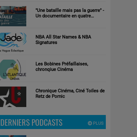
"Une bataille mais pas la guerre" -
Un documentaire en quatre
parties d’Antoine Tricot réalisé par
Clément Nouguier
NBA All Star Names & NBA
Signatures
Les Bobines Préfaillaises,
chronqiue Cinéma
Chronique Cinéma, Ciné Toiles de
Retz de Pornic
DERNIERS PODCASTS
PLUS