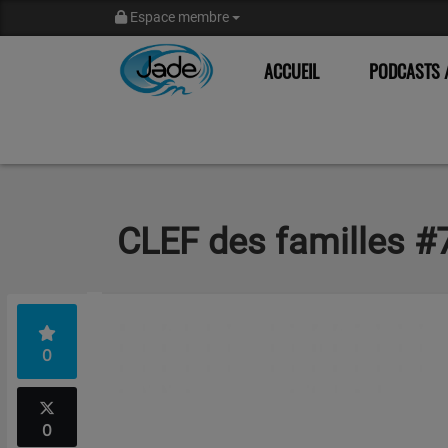
Espace membre
ACCUEIL
PODCASTS /
CLEF des familles #
0
0