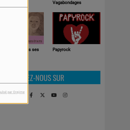
Ateliers pédagogiques
Vagabondages
Radio (Education aux
médias )
Chronoscaphe
Papyrock
RETROUVEZ-NOUS SUR
pulsé par Orejime