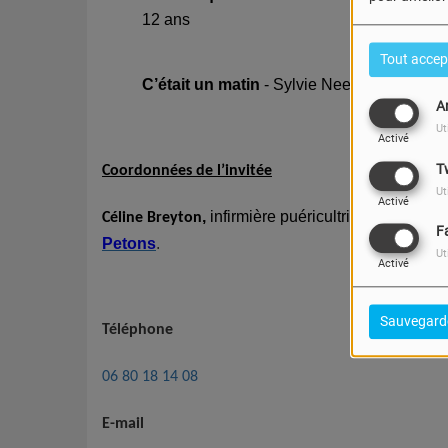
12 ans
Tout accep
C’était un matin
- Sylvie Neeman et Pierre-
A
Ut
Activé
T
Coordonnées de l’invitée
Ut
Activé
,
infirmière puéricultrice consultant
Céline Breyton
F
Petons
.
Ut
Activé
Sauvegard
Téléphone
06 80 18 14 08
E-mail