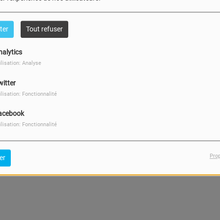
Sortie Libre
ter
Tout refuser
Emmanuel Lyet - Editions La joie de lire – Dès 5 ans
nalytics
ilisation: Analyse
witter
Femme dans tous ses
états
ilisation: Fonctionnalité
e en périnatalité. Elle a créé
Le Bien Naitre des P’tits
acebook
ilisation: Fonctionnalité
Pro
er