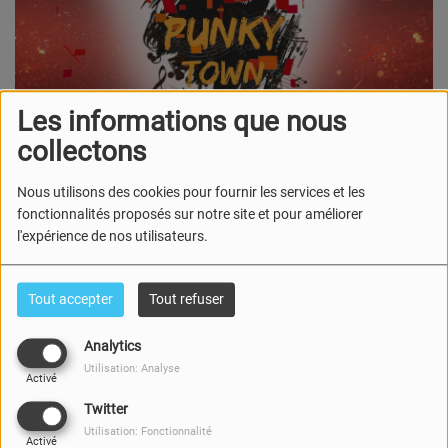
Les informations que nous
collectons
Nous utilisons des cookies pour fournir les services et les
fonctionnalités proposés sur notre site et pour améliorer
l'expérience de nos utilisateurs.
13 MARS 2026
Tout accepter
Tout refuser
PUNKY TOWN une émission créée et présentée par Mistiti
Analytics
vous fait découvrir ou redécouvrir l’histoire du mouvement
Utilisation: Analyse
punk, sa musique, ses figures emblématiques et ses
Activé
évolutions. Avec anecdotes, interviews de groupes et de
Twitter
personnes croisées au hasard (micro-port) sur des
Utilisation: Fonctionnalité
Activé