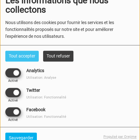
Les informations que nous
collectons
Nous utilisons des cookies pour fournir les services et les
fonctionnalités proposés sur notre site et pour améliorer
l'expérience de nos utilisateurs.
Tout accepter
Tout refuser
Analytics
Utilisation: Analyse
Activé
Twitter
31 JANVIER 2026
Utilisation: Fonctionnalité
Activé
Présentation Chronique sur le Groenland
Facebook
Utilisation: Fonctionnalité
Activé
Propulsé par Orejime
Sauvegarder