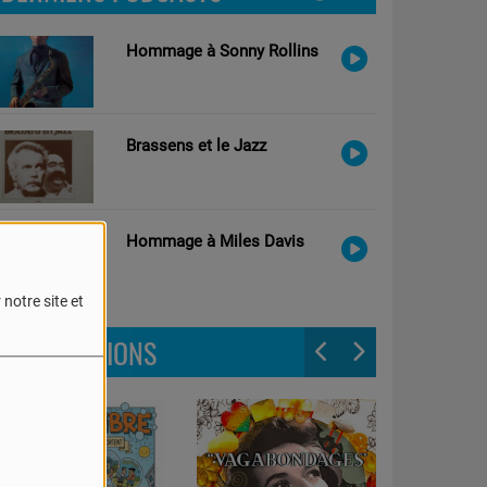
Hommage à Sonny Rollins
Brassens et le Jazz
Hommage à Miles Davis
notre site et
LES ÉMISSIONS