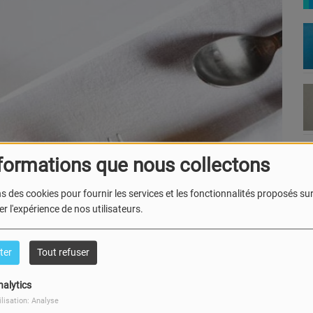
formations que nous collectons
s des cookies pour fournir les services et les fonctionnalités proposés sur 
our un veau
Un documentaire de
Rachel Maisonneuve
r l'expérience de nos utilisateurs.
ommé Flash est mangé au restaurant le Trois Plis, à
manger et commémorer cet être vivant. Un célébrant, une
ter
Tout refuser
our à tour la parole au cours d’une cérémonie musicale et
nalytics
r et manger un défunt ?
ilisation: Analyse
hie Dascal