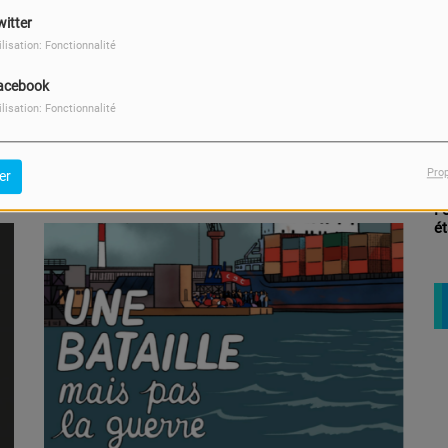
witter
So
ilisation: Fonctionnalité
acebook
abo de la RTS, avec le soutien du Fonds Gulliver (RTS,
ilisation: Fonctionnalité
on de Lettres de la FWB).
Pro
er
F
ét