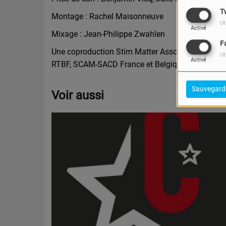
T
Montage : Rachel Maisonneuve
Ut
Activé
Mixage : Jean-Philippe Zwahlen
F
Une coproduction Stim Matter Association et Le L
Ut
Activé
RTBF, SCAM-SACD France et Belgique, La Promoti
Sauvegard
Voir aussi