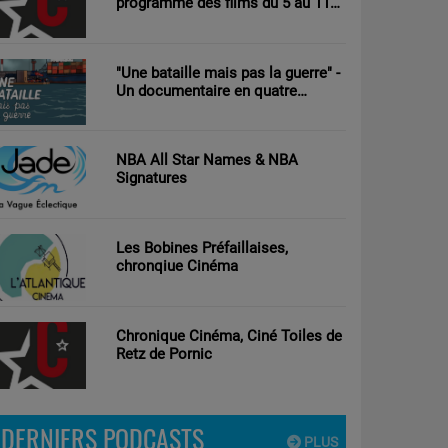
programme des films du 5 au 11
aout 2026
"Une bataille mais pas la guerre" -
Un documentaire en quatre
parties d’Antoine Tricot réalisé par
Clément Nouguier
NBA All Star Names & NBA
Signatures
Les Bobines Préfaillaises,
chronqiue Cinéma
Chronique Cinéma, Ciné Toiles de
Retz de Pornic
DERNIERS PODCASTS
PLUS