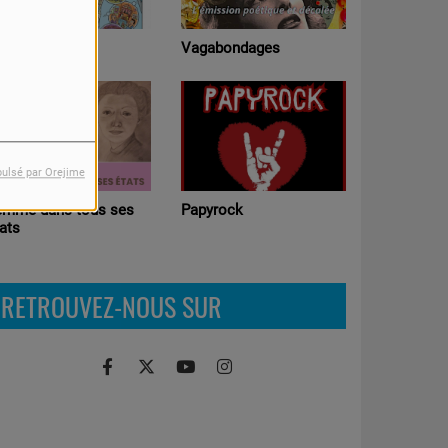
Ateliers p
rtie Libre
Vagabondages
Radio (Edu
médias )
pulsé par Orejime
Chronosc
emme dans tous ses
Papyrock
ats
RETROUVEZ-NOUS SUR