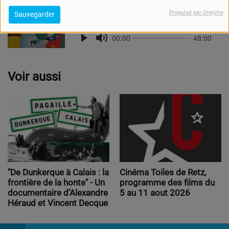
Propulsé par Orejime
Sauvegarder
Voir aussi
"De Dunkerque à Calais : la
Cinéma Toiles de Retz,
frontière de la honte" - Un
programme des films du
documentaire d’Alexandre
5 au 11 aout 2026
Héraud et Vincent Decque