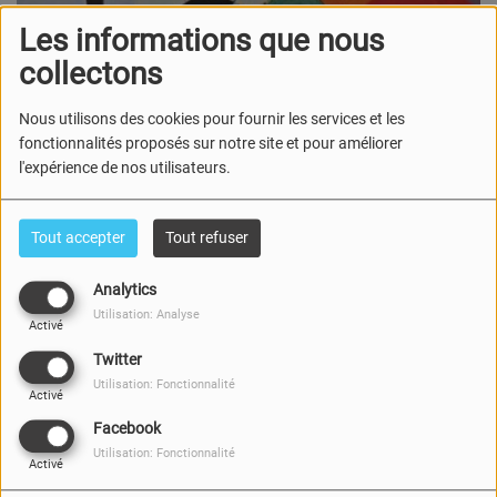
Les informations que nous
collectons
Nous utilisons des cookies pour fournir les services et les
fonctionnalités proposés sur notre site et pour améliorer
l'expérience de nos utilisateurs.
Tout accepter
Tout refuser
Analytics
Utilisation: Analyse
01 OCTOBRE 2025
Activé
Twitter
Deux animatrices: Véro et Sophie, une invitée, un parcours
Utilisation: Fonctionnalité
de vie, une thématique 100% femmes.
Activé
Facebook
Pour écouter le podcast, c'est juste ici :
Utilisation: Fonctionnalité
Activé