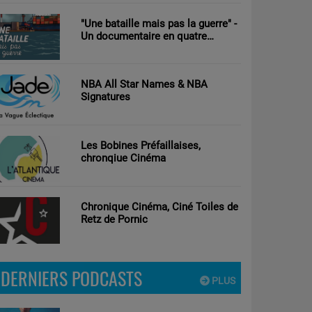
"Une bataille mais pas la guerre" -
Un documentaire en quatre
parties d’Antoine Tricot réalisé par
Clément Nouguier
NBA All Star Names & NBA
Signatures
Les Bobines Préfaillaises,
chronqiue Cinéma
Chronique Cinéma, Ciné Toiles de
Retz de Pornic
DERNIERS PODCASTS
PLUS