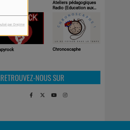
Ateliers pédagogiques
agabondages
Radio (Education aux
médias )
pulsé par Orejime
Chronoscaphe
apyrock
RETROUVEZ-NOUS SUR