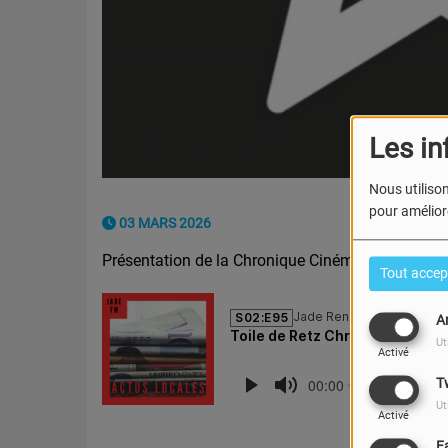
Les in
Nous utilison
pour améliore
03 MARS 2026
Présentation de la Chronique Cinéma Toiles de 
Tout accep
A
Ut
Activé
T
Ut
Activé
F