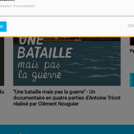
Sortie Libre
V
ilisation: Fonctionnalité
Pro
er
Femme dans tous ses
P
états
du
"Une bataille mais pas la guerre" - Un
documentaire en quatre parties d’Antoine Tricot
réalisé par Clément Nouguier