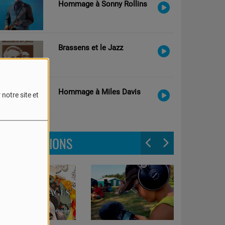
Hommage à Sonny Rollins
Brassens et le Jazz
Hommage à Miles Davis
notre site et
LES ÉMISSIONS