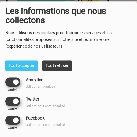
Les informations que nous
collectons
Nous utilisons des cookies pour fournir les services et les
fonctionnalités proposés sur notre site et pour améliorer
l'expérience de nos utilisateurs.
Tout accepter
Tout refuser
Analytics
Utilisation: Analyse
11 MARS 2026
Activé
Twitter
Yvane Lemesle et Nicole Coutanceau nous présentent
Utilisation: Fonctionnalité
"Entre César et Oscar", focus sur les Festivals et
Activé
récompenses du Cinéma.
Facebook
Utilisation: Fonctionnalité
Activé