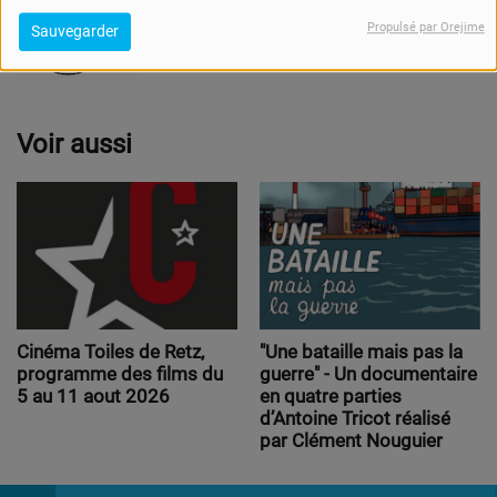
Propulsé par Orejime
Sauvegarder
Voir aussi
Cinéma Toiles de Retz,
"Une bataille mais pas la
programme des films du
guerre" - Un documentaire
5 au 11 aout 2026
en quatre parties
d’Antoine Tricot réalisé
par Clément Nouguier