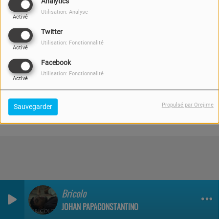
Analytics
Utilisation: Analyse
Activé
Twitter
Utilisation: Fonctionnalité
Oups, vous avez
Activé
Facebook
rencontré une erreur.
Utilisation: Fonctionnalité
Activé
Il semble que la page que vous recherchez n’existe
plus.
Propulsé par Orejime
Sauvegarder
Bricolo
JOHAN PAPACONSTANTINO