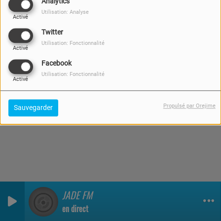
Analytics
19 MAI 2021
Utilisation: Analyse
Activé
Twitter
Utilisation: Fonctionnalité
Activé
Facebook
Utilisation: Fonctionnalité
Activé
Propulsé par Orejime
Sauvegarder
JADE FM
0
0
0
en direct