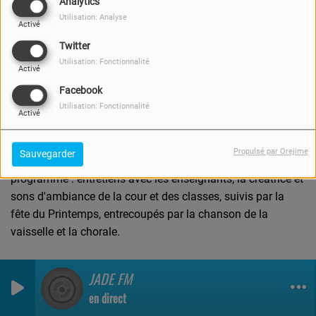
Analytics
Utilisation: Analyse
Activé
Twitter
Utilisation: Fonctionnalité
Activé
26 MARS 2023
Facebook
Utilisation: Fonctionnalité
Écouter le podcast
Activé
Dans cet épisode de Peindre et Dépeindre, Frederik est allé
Propulsé par Orejime
Sauvegarder
à l'Ecole Nyoiseau alternative à la Plaine sur mer. Au
programme : entretiens avec les enseignants, la créatrice et
sons d'ambiance de la cour et des classes, suivis par la
fête du Printemps, entrecoupés par la chanson de la
vaisselle et la chorale.
JADE FM
0
0
0
en direct