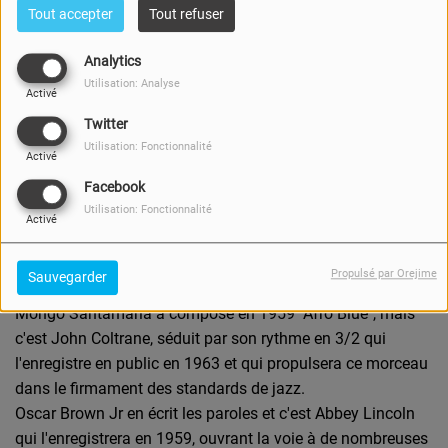
Tout accepter
Tout refuser
Analytics
Utilisation: Analyse
Activé
Twitter
Utilisation: Fonctionnalité
Activé
Facebook
Utilisation: Fonctionnalité
Activé
08 OCTOBRE 2025
Écouter le podcast
Propulsé par Orejime
Sauvegarder
Mongo Santamaria a composé en 1959 "Afro Blue", mais
c'est John Coltrane, séduit par son rythme en 3/2 qui
l'enregistre en public en 1963 et qui propulsera ce morceau
dans le firmament des standards de jazz.
Oscar Brown Jr en écrit les paroles et c'est Abbey Lincoln
qui l'enregistrera en 1959, ouvrant la voie à de nombreuses