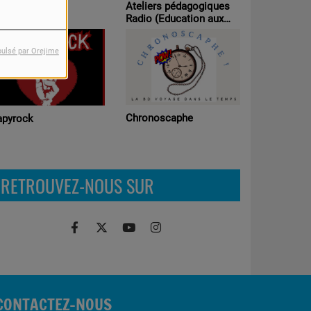
Ateliers pédagogiques
agabondages
Radio (Education aux
médias )
pulsé par Orejime
Chronoscaphe
apyrock
RETROUVEZ-NOUS SUR
CONTACTEZ-NOUS