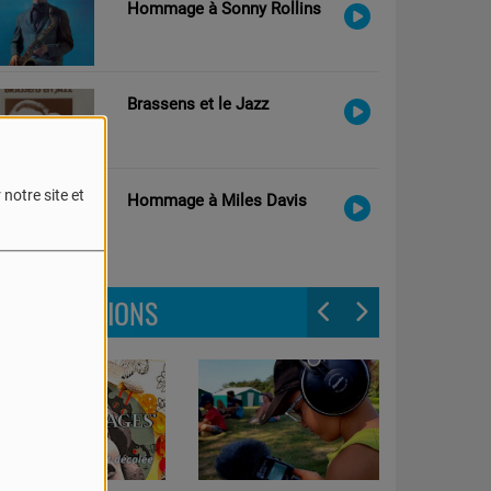
Hommage à Sonny Rollins
Brassens et le Jazz
notre site et
Hommage à Miles Davis
LES ÉMISSIONS