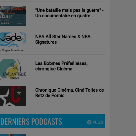
"Une bataille mais pas la guerre" -
Un documentaire en quatre
parties d’Antoine Tricot réalisé par
Clément Nouguier
NBA All Star Names & NBA
Signatures
Les Bobines Préfaillaises,
chronqiue Cinéma
Chronique Cinéma, Ciné Toiles de
Retz de Pornic
DERNIERS PODCASTS
PLUS