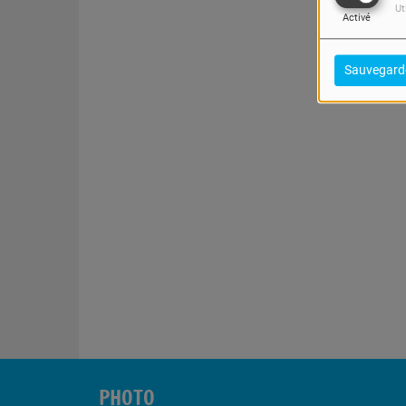
Ut
Activé
Sauvegard
PHOTO