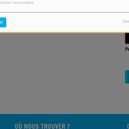
Sortie Libre
V
ilisation: Fonctionnalité
Pro
er
Femme dans tous ses
P
états
OÙ NOUS TROUVER ?