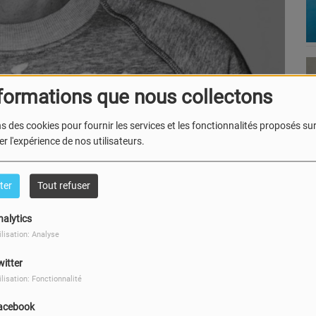
formations que nous collectons
s des cookies pour fournir les services et les fonctionnalités proposés sur 
r l'expérience de nos utilisateurs.
ter
Tout refuser
nue avec
Charlie Winston
par téléphone.
nalytics
et des extraits musicaux au programme !
ilisation: Analyse
witter
ilisation: Fonctionnalité
acebook