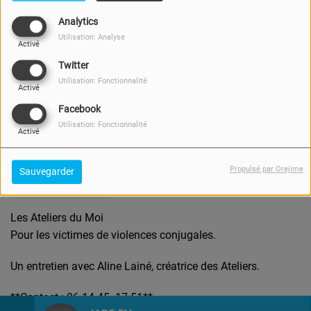
Analytics
Utilisation: Analyse
Activé
Twitter
Utilisation: Fonctionnalité
Activé
Facebook
Utilisation: Fonctionnalité
Activé
19 SEPTEMBRE 2025
Propulsé par Orejime
Sauvegarder
Écouter le podcast
Les Ateliers du Moi
Pour les victimes de violences conjugales.
Un entretien avec Aline Lainé, créatrice des Ateliers.
**Contact : 06 14 45 17 51**