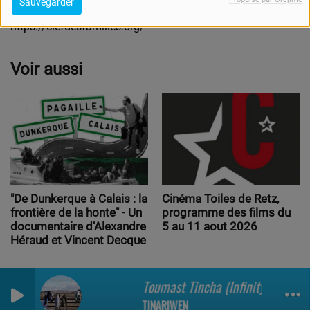
Sauvegarder
https://clefdesfamilles.org/
Voir aussi
"De Dunkerque à Calais : la
Cinéma Toiles de Retz,
frontière de la honte" - Un
programme des films du
documentaire d’Alexandre
5 au 11 aout 2026
Héraud et Vincent Decque
Toumast Tincha (Infinity Sessions)
0
0
0
TINARIWEN