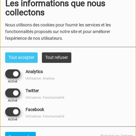
Les informations que nous
collectons
Nous utilisons des cookies pour fournir les services et les
fonctionnalités proposés sur notre site et pour améliorer
l'expérience de nos utilisateurs.
Tout accepter
Tout refuser
Analytics
Utilisation: Analyse
Activé
Twitter
Utilisation: Fonctionnalité
12 NOVEMBRE 2025
Activé
Facebook
Ce soir 18H00 sur Jade FM 99.7 Florence et Régine de
Utilisation: Fonctionnalité
l'association Clef des familles reçoivent Agnès Bouvier
Activé
Sophrologue, nous proposent des livres pour les enfants et
l'agenda de leur association.
Propulsé par Orejime