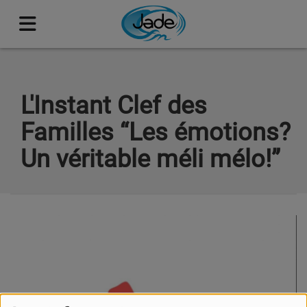
L'Instant Clef des
Familles “Les émotions?
Un véritable méli mélo!”