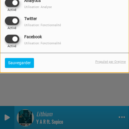
Analytics
Utilisation: Analyse
Activé
LES BRUITS DE
Twitter
L'ACTUALITÉ
Utilisation: Fonctionnalité
DIMANCHE, DE 12:00 À 12:05
Activé
Facebook
Utilisation: Fonctionnalité
Activé
Propulsé par Orejime
Sauvegarder
Lithium
Y A R ft. Sopico