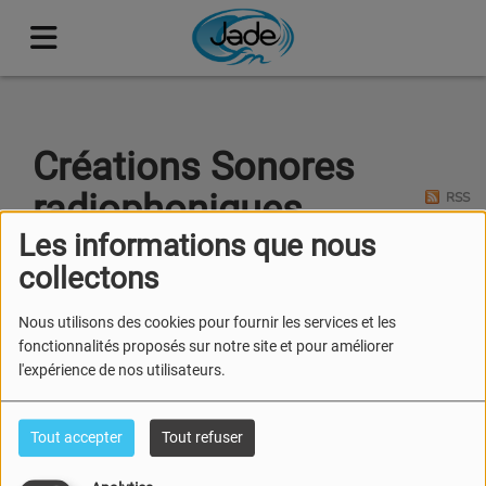
Créations Sonores
radiophoniques
RSS
Les informations que nous
collectons
Nous utilisons des cookies pour fournir les services et les
Tous
Lu
Ma
Me
Je
Ve
Sa
Di
fonctionnalités proposés sur notre site et pour améliorer
l'expérience de nos utilisateurs.
#LEBRUITDUFRIGODEJADE
DIMANCHE, DE 12:00 À 13:00
Tout accepter
Tout refuser